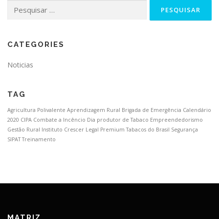
CATEGORIES
Noticias
TAG
Agricultura Polivalente
Aprendizagem Rural
Brigada de Emergência
Calendário
2020
CIPA
Combate a Incêncio
Dia produtor de Tabaco
Empreendedorismo
Gestão Rural
Instituto Crescer Legal
Premium Tabacos do Brasil
Segurança
SIPAT
Treinamento
MATRIZ