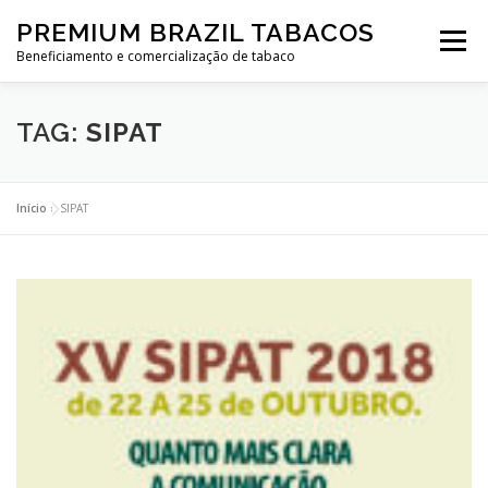
PREMIUM BRAZIL TABACOS
Menu
Beneficiamento e comercialização de tabaco
QUEM SOMOS
POLÍTICA
PUBLICAÇÕES
TAG:
SIPAT
CONTATO
Início
»
SIPAT