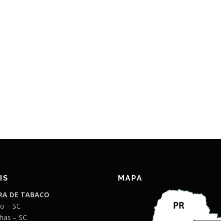
IS
MAPA
A DE TABACO
o – SC
has – SC