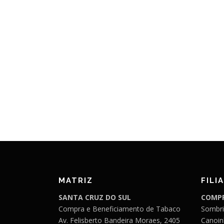
MATRIZ
FILIA
SANTA CRUZ DO SUL
COMPR
Compra e Beneficiamento de Tabaco
Sombri
Av. Felisberto Bandeira Moraes, 2405
Canoin