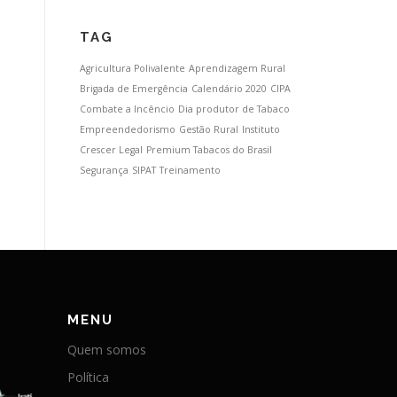
TAG
Agricultura Polivalente
Aprendizagem Rural
Brigada de Emergência
Calendário 2020
CIPA
Combate a Incêncio
Dia produtor de Tabaco
Empreendedorismo
Gestão Rural
Instituto
Crescer Legal
Premium Tabacos do Brasil
Segurança
SIPAT
Treinamento
MENU
Quem somos
Política