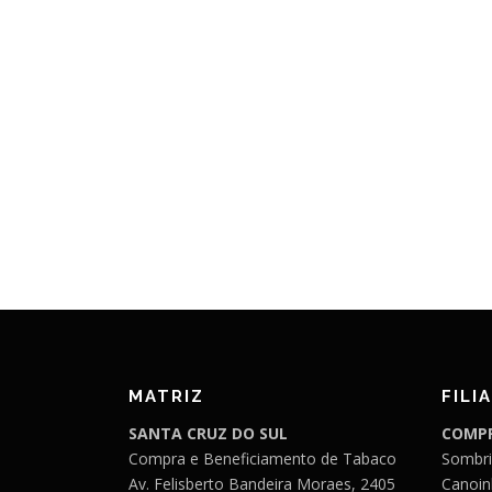
MATRIZ
FILIA
SANTA CRUZ DO SUL
COMPR
Compra e Beneficiamento de Tabaco
Sombri
Av. Felisberto Bandeira Moraes, 2405
Canoin