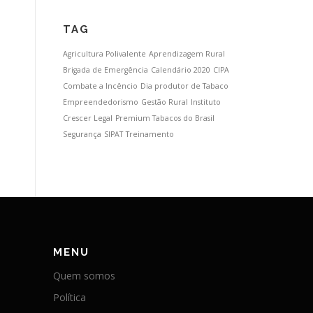
TAG
Agricultura Polivalente
Aprendizagem Rural
Brigada de Emergência
Calendário 2020
CIPA
Combate a Incêncio
Dia produtor de Tabaco
Empreendedorismo
Gestão Rural
Instituto
Crescer Legal
Premium Tabacos do Brasil
Segurança
SIPAT
Treinamento
MENU
Quem somos
Política