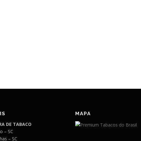
IS
MAPA
A DE TABACO
o – SC
has – SC